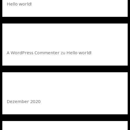
Hello world!
n
a
c
h
Neueste Kommentare
:
A WordPress Commenter
zu
Hello world!
Archiv
Dezember 2020