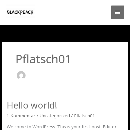
Zum
HAU
Inhalt
springen
Pflatsch01
Hello world!
Hello
world!
1 Kommentar
/
Uncategorized
/
Pflatsch01
Welcome to WordPress. This is your first post. Edit or