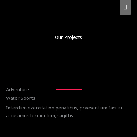
Zum
HAU
Inhalt
springen
Our Projects
Adventure
Water Sports
Interdum exercitation penatibus, praesentium facilisi
accusamus fermentum, sagittis.