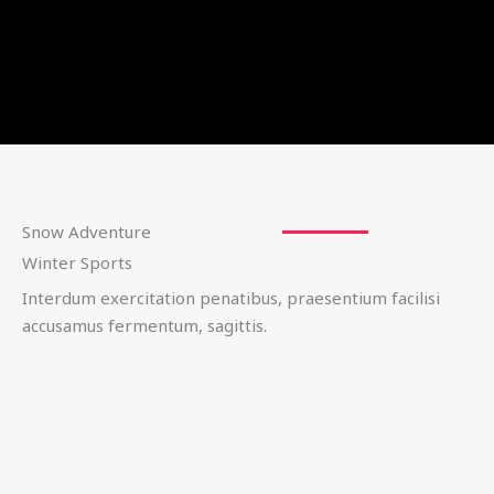
Snow Adventure
Winter Sports
Interdum exercitation penatibus, praesentium facilisi
accusamus fermentum, sagittis.